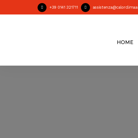
+39 0141 321711
assistenza@calorclimaa
HOME