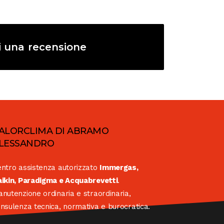
i una recensione
ALORCLIMA DI ABRAMO
LESSANDRO
ntro assistenza autorizzato
Immergas,
ikin, Paradigma e Acquabrevetti
.
nutenzione ordinaria e straordinaria,
nsulenza tecnica, normativa e burocratica.