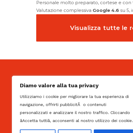
Personale molto preparato, cortese e con t
Valutazione complessiva
Google
4.6
su 5,
Visualizza tutte le 
ORARI DI APERTURA
Diamo valore alla tua privacy
Lunedì-Venerdì: 08:30–12:00, 14:00–18:00
Utilizziamo i cookie per migliorare la tua esperienza di
navigazione, offrirti pubblicitÃ o contenuti
Sabato: 08:30–12:30 (solo periodo inverna
personalizzati e analizzare il nostro traffico. Cliccando
Domenica: chiuso
âAccetta tuttiâ, acconsenti al nostro utilizzo dei cookie.