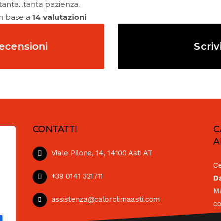
anta...tanta pazienza.
in base a
14 valutazioni
recensioni
Scriv
CONTATTI
C
A
Viale Pilone, 14, 14100 Asti AT
Ce
le)
+39 0141 321711
Da
Ma
assistenza@calorclimaasti.com
co